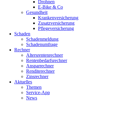
Drohnen
E-Bike & Co
Gesundheit
Krankenversicherung
Zusatzversicherung
Pflegeversicherung
Schaden
Schadenmeldung
Schadenumfrage
Rechner
Altersrentenrechner
Rentenbedarfsrechner
Ansparrechner
Renditerechner
Zinsrechner
Aktuelles
Themen
Service-App
News