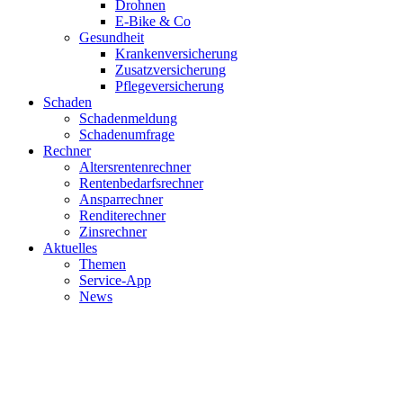
Drohnen
E-Bike & Co
Gesundheit
Krankenversicherung
Zusatzversicherung
Pflegeversicherung
Schaden
Schadenmeldung
Schadenumfrage
Rechner
Altersrentenrechner
Rentenbedarfsrechner
Ansparrechner
Renditerechner
Zinsrechner
Aktuelles
Themen
Service-App
News